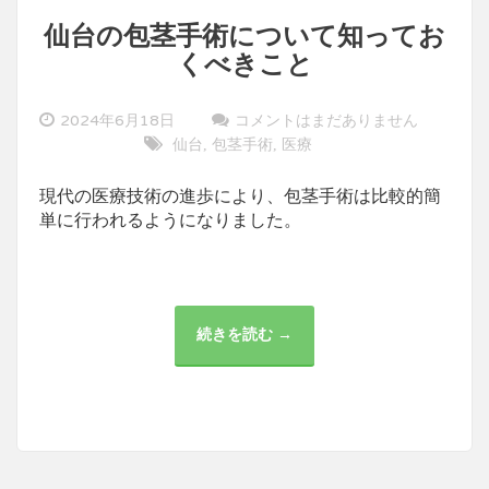
仙台の包茎手術について知ってお
くべきこと
2024年6月18日
コメントはまだありません
仙台
包茎手術
医療
,
,
現代の医療技術の進歩により、包茎手術は比較的簡
単に行われるようになりました。
続きを読む →
仙
台
の
包
茎
手
術
に
つ
い
て