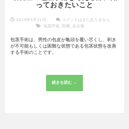
っておきたいこと
2024年5月21日
コメントはまだありません
包茎手術
医療
名古屋
,
,
包茎手術は、男性の包皮が亀頭を覆い尽くし、剥き
が不可能もしくは困難な状態である包茎状態を改善
する手術のことです。
続きを読む →
名
古
屋
の
包
茎
手
術
を
考
え
る