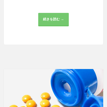
続きを読む →
安
心・
安
全
な
包
茎
手
術
の
選
択
肢
上
野
ク
リ
ニ
ッ
ク