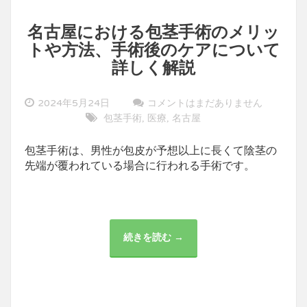
名古屋における包茎手術のメリッ
トや方法、手術後のケアについて
詳しく解説
2024年5月24日
コメントはまだありません
包茎手術
医療
名古屋
,
,
包茎手術は、男性が包皮が予想以上に長くて陰茎の
先端が覆われている場合に行われる手術です。
続きを読む →
名
古
屋
に
お
け
る
包