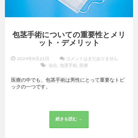
包茎手術についての重要性とメリ
ット・デメリット
2024年6月21日
コメントはまだありません
仙台
包茎手術
医療
,
,
医療の中でも、包茎手術は男性にとって重要なトピ
ックの一つです。
続きを読む →
包
茎
手
術
に