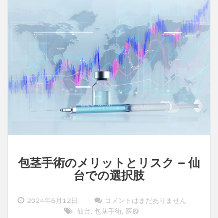
る
包茎手術のメリットとリスク – 仙
台での選択肢
2024年6月12日
コメントはまだありません
仙台
包茎手術
医療
,
,